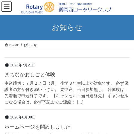
コ
ナ
ン
ビ
テ
ゲ
ン
ー
お知らせ
ツ
シ
に
ョ
移
ン
HOME
お知らせ
動
に
移
動
2026年7月21日
まちなかおしごと体験
申込締切：７月２７日（月） 小学３年生以上が対象です。 必ず保
護者の方が付き添い下さい。 要申込、当日参加無し。 各体験は、
先着順で申込終了です。 【キャンセル・当日連絡先】 キャンセル
になる場合は、必ず下記までご連絡く […]
2020年6月30日
ホームページを開設しました